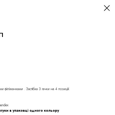
П
и філіжанками . Застібка 3 гачки на 4 позиції.
pandex
штуки в упаковці одного кольору